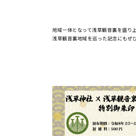
地域一体となって浅草観音裏を盛り
浅草観音裏地域を巡った記念にもぜ