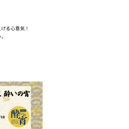
上げる心意気！
ひ。