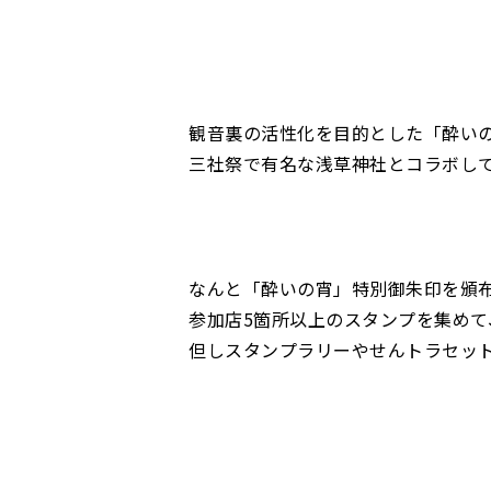
観音裏の活性化を目的とした「酔い
三社祭で有名な浅草神社とコラボし
なんと「酔いの宵」特別御朱印を頒
参加店5箇所以上のスタンプを集めて
但しスタンプラリーやせんトラセッ